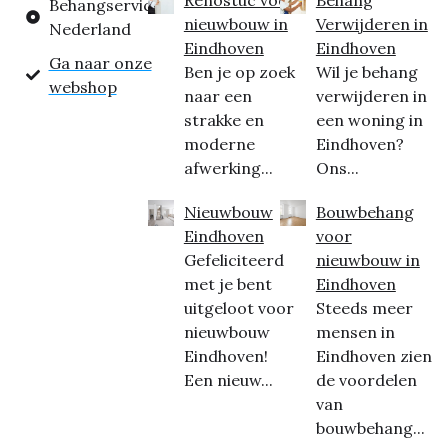
Behangservice
nieuwbouw in
Verwijderen in
Nederland
Eindhoven
Eindhoven
Ga naar onze
Ben je op zoek
Wil je behang
webshop
naar een
verwijderen in
strakke en
een woning in
moderne
Eindhoven?
afwerking...
Ons...
Nieuwbouw
Bouwbehang
Eindhoven
voor
Gefeliciteerd
nieuwbouw in
met je bent
Eindhoven
uitgeloot voor
Steeds meer
nieuwbouw
mensen in
Eindhoven!
Eindhoven zien
Een nieuw...
de voordelen
van
bouwbehang...