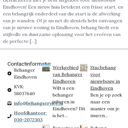
Gefeliciteerd met je bent uitgeloot voor nieuwbouw
Eindhoven! Een nieuw huis betekent een frisse start, en
een belangrijk onderdeel van die start is de afwerking
van je wanden. Of je nu net de sleutels hebt ontvangen
van je nieuwe woning in Eindhoven, behang biedt een
stijlvolle en duurzame oplossing voor het creëren van
de perfecte […]
Contactinformatie:
Werkgebied
Stucbehang
Behanger
van Behanger
voor
Eindhoven
Eindhoven
nieuwbouw in
KVK:
Wilt u een
Eindhoven
58037640
behanger
Ben je op zoek
inhuren in
naar een
info@behangservice.nl
Eindhoven? Dit
manier om je
Hoofdkantoor:
is het...
muren...
030-2072303
Renostuc voor
Behang