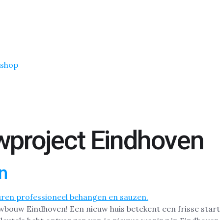
shop
project Eindhoven
n
wbouw Eindhoven! Een nieuw huis betekent een frisse start,