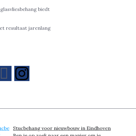
glasvliesbehang biedt
t resultaat jarenlang
Stucbehang voor nieuwbouw in Eindhoven
Ben je op zoek naar een manier om je