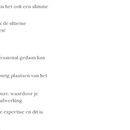
 is het ook een slimme
s de ultieme
en!
fessional gedaan kan
urig plaatsen van het
euze, waardoor je
 afwerking.
 expertise en dit is
m
.