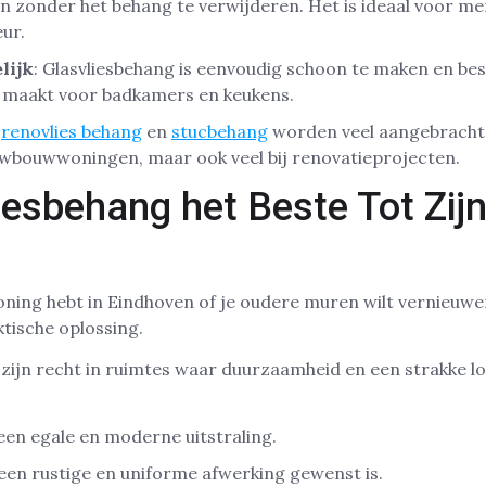
n zonder het behang te verwijderen. Het is ideaal voor m
eur.
lijk
: Glasvliesbehang is eenvoudig schoon te maken en be
t maakt voor badkamers en keukens.
s
renovlies behang
en
stucbehang
worden veel aangebracht 
ieuwbouwwoningen, maar ook veel bij renovatieprojecten.
iesbehang het Beste Tot Zij
ing hebt in Eindhoven of je oudere muren wilt vernieuwen
ktische oplossing.
zijn recht in ruimtes waar duurzaamheid en een strakke loo
 een egale en moderne uitstraling.
een rustige en uniforme afwerking gewenst is.