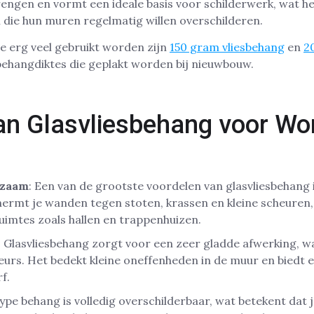
rengen en vormt een ideale basis voor schilderwerk, wat he
die hun muren regelmatig willen overschilderen.
e erg veel gebruikt worden zijn
150 gram vliesbehang
en
2
n behangdiktes die geplakt worden bij nieuwbouw.
an Glasvliesbehang voor Wo
rzaam
: Een van de grootste voordelen van glasvliesbehang i
hermt je wanden tegen stoten, krassen en kleine scheuren,
imtes zoals hallen en trappenhuizen.
: Glasvliesbehang zorgt voor een zeer gladde afwerking, w
urs. Het bedekt kleine oneffenheden in de muur en biedt 
f.
 type behang is volledig overschilderbaar, wat betekent dat 