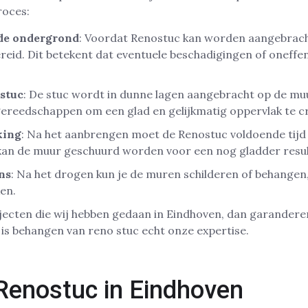
roces:
de ondergrond
: Voordat Renostuc kan worden aangebrac
eid. Dit betekent dat eventuele beschadigingen of oneff
stuc
: De stuc wordt in dunne lagen aangebracht op de mu
gereedschappen om een glad en gelijkmatig oppervlak te c
king
: Na het aanbrengen moet de Renostuc voldoende tijd 
kan de muur geschuurd worden voor een nog gladder resul
ns
: Na het drogen kun je de muren schilderen of behangen,
ken.
rojecten die wij hebben gedaan in Eindhoven, dan garandere
t is behangen van reno stuc echt onze expertise.
Renostuc in Eindhoven