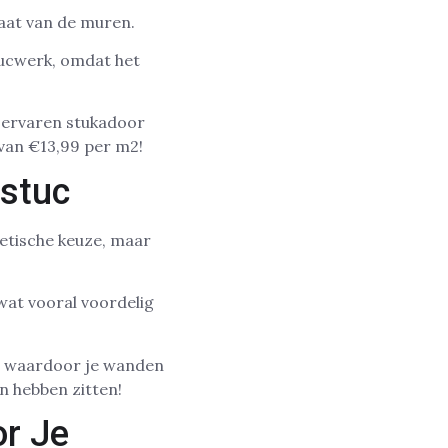
taat van de muren.
tucwerk, omdat het
n ervaren stukadoor
 van €13,99 per m2!
stuc
hetische keuze, maar
wat vooral voordelig
, waardoor je wanden
en hebben zitten!
r Je