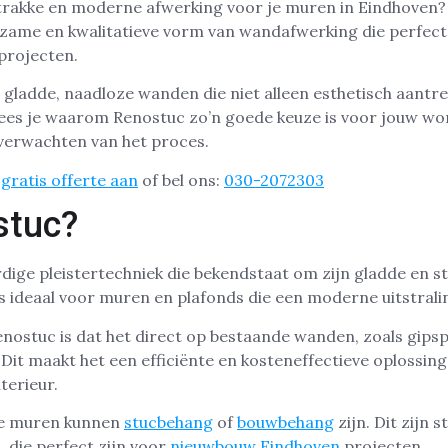
strakke en moderne afwerking voor je muren in Eindhoven?
rzame en kwalitatieve vorm van wandafwerking die perfect
projecten.
ladde, naadloze wanden die niet alleen esthetisch aantrek
l lees je waarom Renostuc zo’n goede keuze is voor jouw wo
 verwachten van het proces.
gratis offerte aan
of bel ons:
030-2072303
stuc?
ige pleistertechniek die bekendstaat om zijn gladde en s
 ideaal voor muren en plafonds die een moderne uitstrali
nostuc is dat het direct op bestaande wanden, zoals gipsp
it maakt het een efficiënte en kosteneffectieve oplossing
nterieur.
 je muren kunnen
stucbehang
of
bouwbehang
zijn. Dit zijn
 die perfect zijn voor
nieuwbouw Eindhoven
projecten.