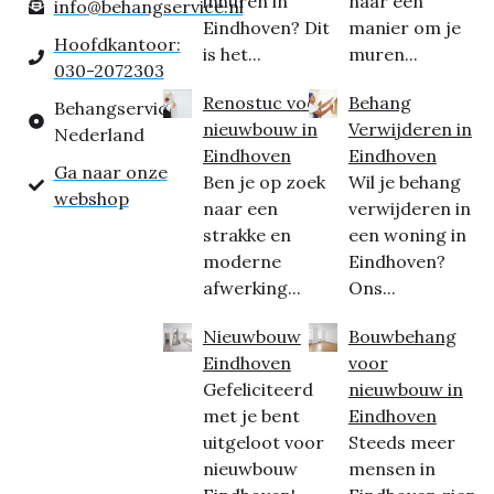
inhuren in
naar een
info@behangservice.nl
Eindhoven? Dit
manier om je
Hoofdkantoor:
is het...
muren...
030-2072303
Renostuc voor
Behang
Behangservice
nieuwbouw in
Verwijderen in
Nederland
Eindhoven
Eindhoven
Ga naar onze
Ben je op zoek
Wil je behang
webshop
naar een
verwijderen in
strakke en
een woning in
moderne
Eindhoven?
afwerking...
Ons...
Nieuwbouw
Bouwbehang
Eindhoven
voor
Gefeliciteerd
nieuwbouw in
met je bent
Eindhoven
uitgeloot voor
Steeds meer
nieuwbouw
mensen in