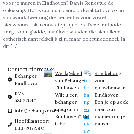
voor je muren in Eindhoven? Dan is Renostuc dé
oplossing. Het is een duurzame en kwalitatieve vorm
van wandafwerking die perfect is voor zowel
nieuwbouw- als renovatieprojecten. Deze methode
zorgt voor gladde, naadloze wanden die niet alleen
esthetisch aantrekkelijk zijn, maar ook functioneel. In
dit […]
Contactinformatie:
Werkgebied
Stucbehang
Behanger
van Behanger
voor
Eindhoven
Eindhoven
nieuwbouw in
KVK:
Wilt u een
Eindhoven
58037640
behanger
Ben je op zoek
inhuren in
naar een
info@behangservice.nl
Eindhoven? Dit
manier om je
Hoofdkantoor:
is het...
muren...
030-2072303