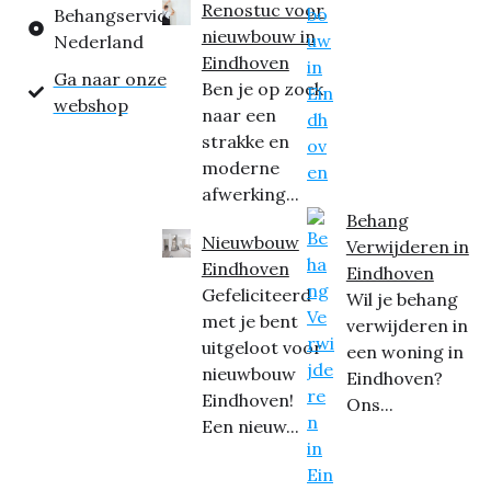
Renostuc voor
Behangservice
nieuwbouw in
Nederland
Eindhoven
Ga naar onze
Ben je op zoek
webshop
naar een
strakke en
moderne
afwerking...
Behang
Nieuwbouw
Verwijderen in
Eindhoven
Eindhoven
Gefeliciteerd
Wil je behang
met je bent
verwijderen in
uitgeloot voor
een woning in
nieuwbouw
Eindhoven?
Eindhoven!
Ons...
Een nieuw...