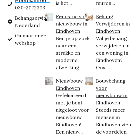
Hoofdkantoor:
is het...
muren...
030-2072303
Renostuc voor
Behang
Behangservice
nieuwbouw in
Verwijderen in
Nederland
Eindhoven
Eindhoven
Ga naar onze
Ben je op zoek
Wil je behang
webshop
naar een
verwijderen in
strakke en
een woning in
moderne
Eindhoven?
afwerking...
Ons...
Nieuwbouw
Bouwbehang
Eindhoven
voor
Gefeliciteerd
nieuwbouw in
met je bent
Eindhoven
uitgeloot voor
Steeds meer
nieuwbouw
mensen in
Eindhoven!
Eindhoven zien
Een nieuw...
de voordelen