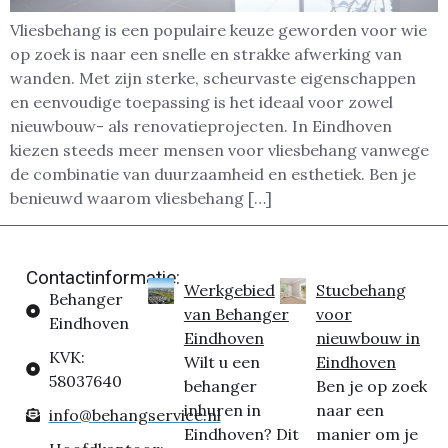
Vliesbehang is een populaire keuze geworden voor wie
op zoek is naar een snelle en strakke afwerking van
wanden. Met zijn sterke, scheurvaste eigenschappen
en eenvoudige toepassing is het ideaal voor zowel
nieuwbouw- als renovatieprojecten. In Eindhoven
kiezen steeds meer mensen voor vliesbehang vanwege
de combinatie van duurzaamheid en esthetiek. Ben je
benieuwd waarom vliesbehang […]
Contactinformatie:
Werkgebied
Stucbehang
Behanger
van Behanger
voor
Eindhoven
Eindhoven
nieuwbouw in
KVK:
Wilt u een
Eindhoven
58037640
behanger
Ben je op zoek
inhuren in
naar een
info@behangservice.nl
Eindhoven? Dit
manier om je